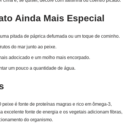
r cima e, se quiser, decore com salsinha ou coentro picado.
rato Ainda Mais Especial
e uma pitada de páprica defumada ou um toque de cominho.
rutos do mar junto ao peixe.
mais adocicado e um molho mais encorpado.
entar um pouco a quantidade de água.
s
 O peixe é fonte de proteínas magras e rico em ômega-3,
 excelente fonte de energia e os vegetais adicionam fibras,
ncionamento do organismo.