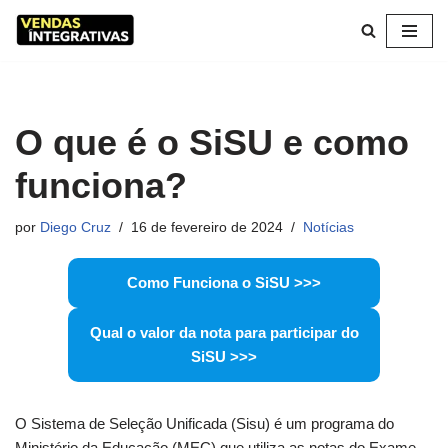
Pular
para
o
conteúdo
O que é o SiSU e como
funciona?
por
Diego Cruz
16 de fevereiro de 2024
Notícias
Como Funciona o SiSU >>>
Qual o valor da nota para participar do
SiSU >>>
O Sistema de Seleção Unificada (Sisu) é um programa do
Ministério da Educação (MEC) que utiliza as notas do Exame