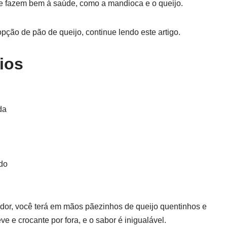
ue fazem bem à saúde, como a mandioca e o queijo.
pção de pão de queijo, continue lendo este artigo.
ios
da
ado
ador, você terá em mãos pãezinhos de queijo quentinhos e
e e crocante por fora, e o sabor é inigualável.