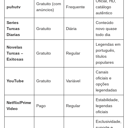
Oficial, HD,
Gratuito (com
puhutv
Frequente
catálogo
anúncios)
autêntico
Series
Conteúdo
Turcas
Gratuito
Diária
novo quase
Diarias
todo dia
Legendas em
Novelas
português,
Turcas –
Gratuito
Regular
títulos
Exitosas
populares
Canais
oficiais e
YouTube
Gratuito
Variável
opções
legendadas
Estabilidade,
Netflix/Prime
Pago
Regular
legendas
Video
oficiais
Exclusividade,
suporte e