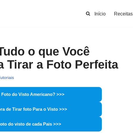
Início
Receitas
Tudo o que Você
 Tirar a Foto Perfeita
utoriais
 Foto do Visto Americano? >>>
ra de Tirar foto Para o Visto >>>
foto do visto de cada Pais >>>