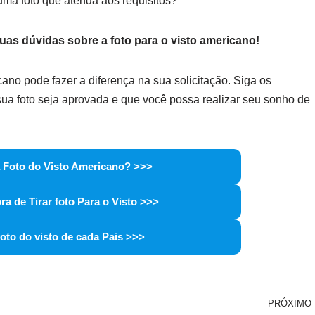
r uma foto que atenda aos requisitos?
uas dúvidas sobre a foto para o visto americano!
cano pode fazer a diferença na sua solicitação. Siga os
e sua foto seja aprovada e que você possa realizar seu sonho de
 Foto do Visto Americano? >>>
ra de Tirar foto Para o Visto >>>
foto do visto de cada Pais >>>
PRÓXIMO