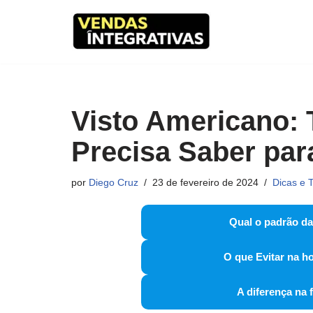
Pular
para
o
conteúdo
Visto Americano: 
Precisa Saber para
por
Diego Cruz
23 de fevereiro de 2024
Dicas e T
Qual o padrão da
O que Evitar na ho
A diferença na 