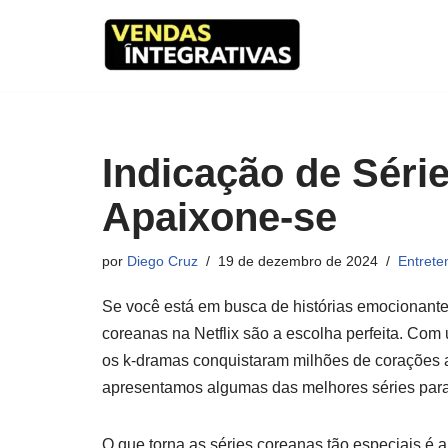
Pular
para
o
conteúdo
Indicação de Série
Apaixone-se
por
Diego Cruz
19 de dezembro de 2024
Entrete
Se você está em busca de histórias emocionante
coreanas na Netflix são a escolha perfeita. Co
os k-dramas conquistaram milhões de corações 
apresentamos algumas das melhores séries para 
O que torna as séries coreanas tão especiais é a